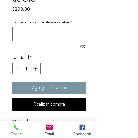
Precio
$200.00
Escribe el texto que deseas grabar
*
0/20
Cantidad
*
Agregar al carrito
Realizar compra
Material: Chapa de Oro
Tamaño:
Phone
Email
Facebook