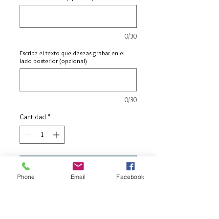
0/30
Escribe el texto que deseas grabar en el
lado posterior (opcional)
0/30
Cantidad
*
Agregar al carrito
Phone
Email
Facebook
Realizar compra
Cadena de 45 cm o 50 cm